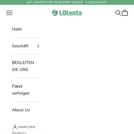
Zum Inhalt springen
GET 10%OFF FOR YOUR FIRST ORDER，CODE:
10%OFF
Navigationsmenü öffnen
Suche öff
Warenk
LOlanta Official Site
Heim
Geschäft
BEGLEITEN
SIE UNS
Paket
verfolgen
About Us
ANMELDEN
Deutsch