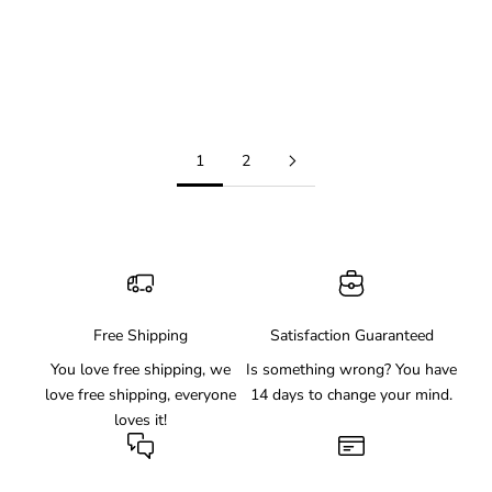
Optionen auswählen
Optionen auswählen
Boys 4Pcs Suits Shiny
Boys 4 Piece Velvet Suit Formal
Performance Tuxedo Kids
Tuxedo Kids Slim Fit Blazer
Glitter Blazer and Pants Set
Dress Shirt Pants Outfit
Angebot
Angebot
$64.99 USD
$60.99 USD
1
2
Free Shipping
Satisfaction Guaranteed
You love free shipping, we
Is something wrong? You have
love free shipping, everyone
14 days to change your mind.
loves it!