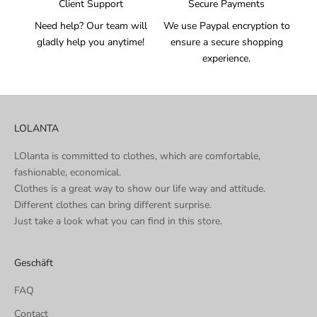
Client Support
Secure Payments
Need help? Our team will
We use Paypal encryption to
gladly help you anytime!
ensure a secure shopping
experience.
LOLANTA
LOlanta is committed to clothes, which are comfortable,
fashionable, economical.
Clothes is a great way to show our life way and attitude.
Different clothes can bring different surprise.
Just take a look what you can find in this store.
Geschäft
FAQ
Contact